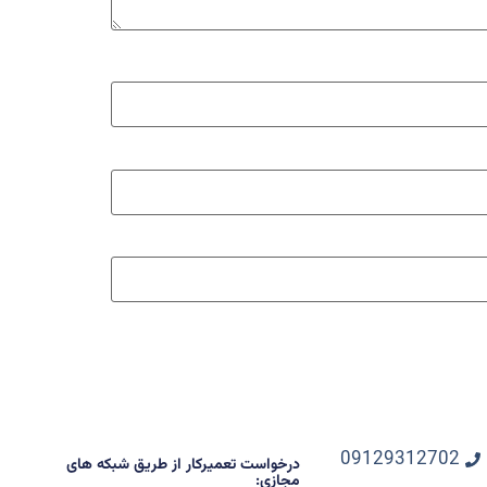
09129312702
درخواست تعمیرکار از طریق شبکه های
مجازی: