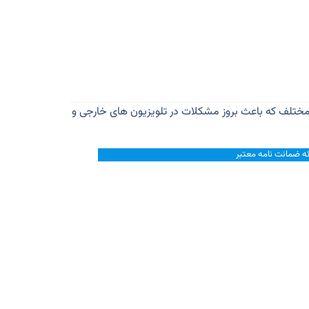
کباره تلویزیون خاموش شود یا اصلا روشن نشود و… در این مقاله 7 مورد از علت های مختلف که باعث بروز مشکلات در تلویزیون های خارجی و
ئه ضمانت نامه معتبر