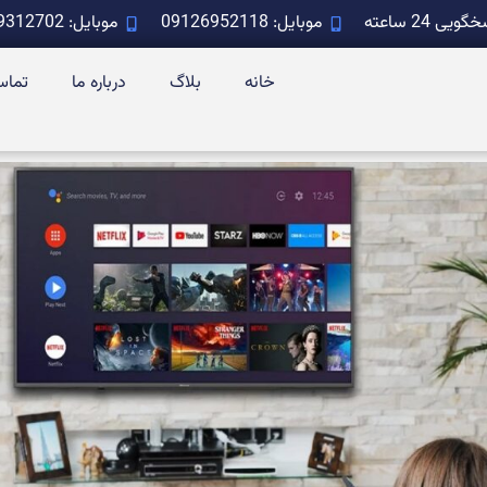
ویی 24 ساعته
موبایل: 09126952118
موبایل: 09129312702
خانه
بلاگ
درباره ما
تماس